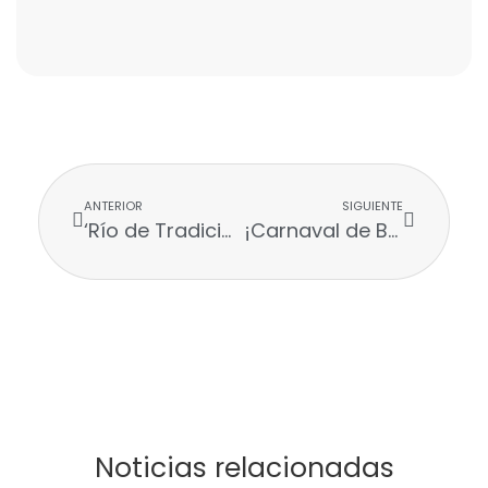
ANTERIOR
SIGUIENTE
‘Río de Tradiciones’ la exposición a cielo abierto más grande del Carnaval, llega desde hoy al Gran Malecón
¡Carnaval de Barranquilla 2025 contará con agenda cultural para jóvenes!
Noticias relacionadas