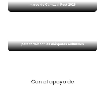
marco de Carnaval Fest 2026
17 julio, 2026
Carnaval de Barranquilla inicia agenda de
promoción internacional en Carnaval Fest 2026
para fortalecer las diásporas culturales
Con el apoyo de