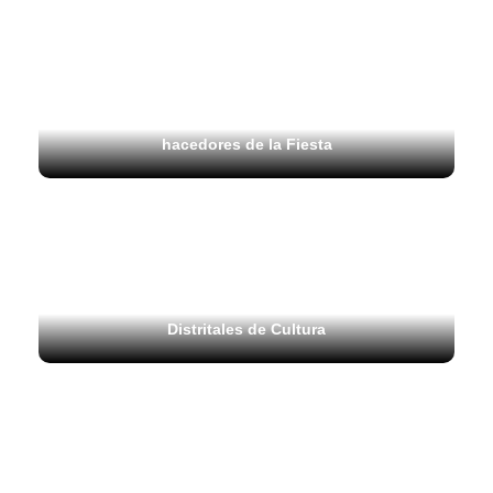
27 julio, 2026
Carnaval de Barranquilla y Duarte University
ofrecen 400 becas para fortalecer la formación de
hacedores de la Fiesta
23 julio, 2026
La Casa del Carnaval abre sus puertas a la
formación artística con la llegada de las Casas
Distritales de Cultura
18 julio, 2026
Barranquilla y su carnaval continúan su
estrategia de proyección internacional en el