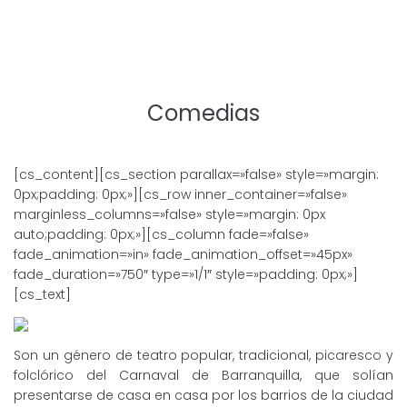
Comedias
[cs_content][cs_section parallax=»false» style=»margin:
0px;padding: 0px;»][cs_row inner_container=»false»
marginless_columns=»false» style=»margin: 0px
auto;padding: 0px;»][cs_column fade=»false»
fade_animation=»in» fade_animation_offset=»45px»
fade_duration=»750″ type=»1/1″ style=»padding: 0px;»]
[cs_text]
Son un género de teatro popular, tradicional, picaresco y
folclórico del Carnaval de Barranquilla, que solían
presentarse de casa en casa por los barrios de la ciudad