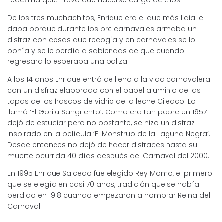
Ledezma quien tuvo que hacerse cargo de ellos.
De los tres muchachitos, Enrique era el que más lidia le
daba porque durante los pre carnavales armaba un
disfraz con cosas que recogía y en carnavales se lo
ponía y se le perdía a sabiendas de que cuando
regresara lo esperaba una paliza.
A los 14 años Enrique entró de lleno a la vida carnavalera
con un disfraz elaborado con el papel aluminio de las
tapas de los frascos de vidrio de la leche Ciledco. Lo
llamó ‘El Gorila Sangriento’. Como era tan pobre en 1957
dejó de estudiar pero no obstante, se hizo un disfraz
inspirado en la película ‘El Monstruo de la Laguna Negra’.
Desde entonces no dejó de hacer disfraces hasta su
muerte ocurrida 40 días después del Carnaval del 2000.
En 1995 Enrique Salcedo fue elegido Rey Momo, el primero
que se elegía en casi 70 años, tradición que se había
perdido en 1918 cuando empezaron a nombrar Reina del
Carnaval.