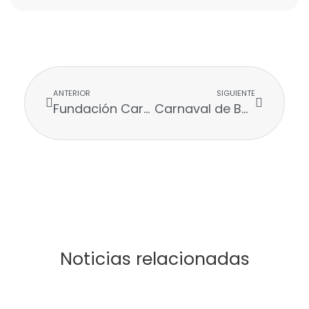
ANTERIOR
SIGUIENTE
Fundación Carnaval y Fundación Promigas abren inscripciones para el Diplomado Carnaval en Uninorte
Carnaval de Barranquilla a la Feria de las Flores 2022￼
Noticias relacionadas