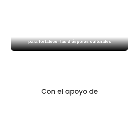
17 julio, 2026
Carnaval de Barranquilla inicia agenda de
promoción internacional en Carnaval Fest 2026
para fortalecer las diásporas culturales
Con el apoyo de