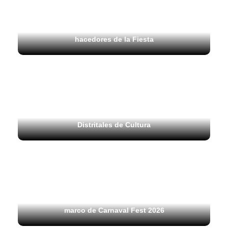
27 julio, 2026
Carnaval de Barranquilla y Duarte University
ofrecen 400 becas para fortalecer la formación de
hacedores de la Fiesta
23 julio, 2026
La Casa del Carnaval abre sus puertas a la
formación artística con la llegada de las Casas
Distritales de Cultura
18 julio, 2026
Barranquilla y su carnaval continúan su
estrategia de proyección internacional en el
marco de Carnaval Fest 2026